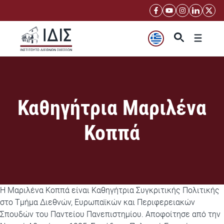
Μετάβαση
σε
περιεχόμενο
Μενού
Καθηγήτρια Μαριλένα
Κοππά
Η Μαριλένα Κοππά είναι Καθηγήτρια Συγκριτικής Πολιτικής
στο Τμήμα Διεθνών, Ευρωπαϊκών και Περιφερειακών
Σπουδών του Παντείου Πανεπιστημίου. Αποφοίτησε από την