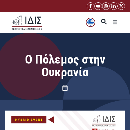
Μετάβαση
σε
περιεχόμενο
Μενού
Ο Πόλεμος στην
Ουκρανία