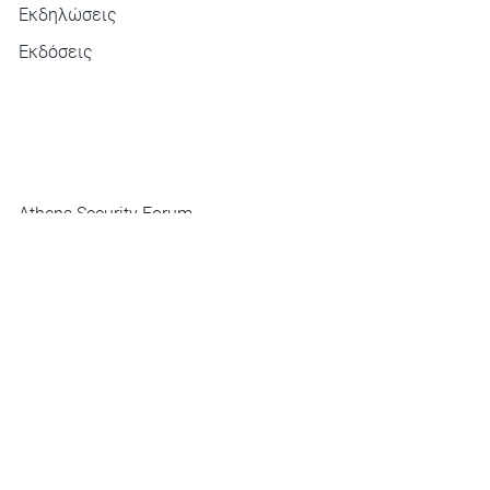
Εκδηλώσεις
Εκδόσεις
ΜΕΝΟΥ
Athens Security Forum
Newsletter
Επικοινωνία
ΕΠΙΚΟΙΝΩΝΙΑ
ΙΝΣΤΙΤΟΥΤΟ ΔΙΕΘΝΩΝ ΣΧΕΣΕΩΝ
ΧΙΛΛ 3-5, Πλάκα