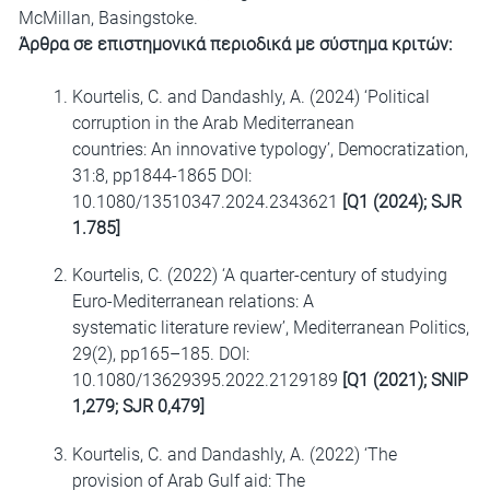
McMillan, Basingstoke.
Άρθρα σε επιστημονικά περιοδικά με σύστημα κριτών:
Kourtelis, C. and Dandashly, A. (2024) ‘Political
corruption in the Arab Mediterranean
countries: An innovative typology’, Democratization,
31:8, pp1844-1865 DOI:
10.1080/13510347.2024.2343621
[Q1 (2024); SJR
1.785]
Kourtelis, C. (2022) ‘A quarter-century of studying
Euro-Mediterranean relations: A
systematic literature review’, Mediterranean Politics,
29(2), pp165–185. DOI:
10.1080/13629395.2022.2129189
[Q1 (2021); SNIP
1,279; SJR 0,479]
Kourtelis, C. and Dandashly, A. (2022) ‘The
provision of Arab Gulf aid: The