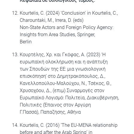
Κεφάλαια σε συλλογικούς τόμους:
Kourtelis, C. (2024) ‘Conclusion’ in Kourtelis, C.,
Charountaki, M., Irrera, D. (eds)
Non-State Actors and Foreign Policy Agency:
Insights from Area Studies, Springer,
Berlin
Κουρτέλης, Χρ. και Γκόφας, Α. (2023) ‘Η
ευρωπαϊκή ολοκλήρωση και η ανάπτυξη
των Σπουδών της ΕΕ: μια γνωσιολογική
επισκόπηση’ στο Δημητρακόπουλος, Δ.,
Κανελλοπούλου-Μαλούχου, Ν., Τσέκος, Θ.,
Χρυσοχόου, Δ., (επιμ) Συναρμογές στον
Ευρωπαϊκό Λογισμό: Πολιτεία, Διακυβέρνηση,
Πολιτικές (Έπαινος στον Αργύρη
Γ.Πασσά), Παπαζήσης, Αθήνα
Kourtelis, C. (2016) ‘The EU-MENA relationship
before and after the Arab Spring’ in