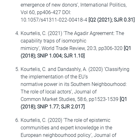
emergence of new donors’, International Politics,
Vol 60, pp406-427 DOI:
10.1057/s41311-022-00418-4
[Q2 (2021); SJR 0.31]
Kourtelis, C. (2021) ‘The Agadir Agreement: The
capability traps of isomorphic
mimicry’, World Trade Review, 20:3, pp306-320
[Q1
(2018); SNIP 1.004; SJR 1.10]
Kourtelis, C. and Dandashly, A. (2020) ‘Classifying
the implementation of the EU’s
normative power in its Southern Neighbourhood:
The role of local actors’, Journal of
Common Market Studies, 58:6, pp1523-1539
[Q1
(2018); SNIP 1.77; SJR 2.017]
Kourtelis, C. (2020) ‘The role of epistemic
communities and expert knowledge in the
European neighbourhood policy’, Journal of