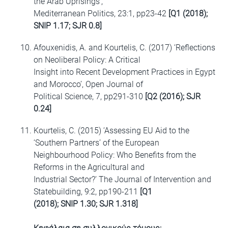
the Arab Uprisings’,
Mediterranean Politics, 23:1, pp23-42
[Q1 (2018);
SNIP 1.17; SJR 0.8]
Afouxenidis, A. and Kourtelis, C. (2017) ‘Reflections
on Neoliberal Policy: A Critical
Insight into Recent Development Practices in Egypt
and Morocco’, Open Journal of
Political Science, 7, pp291-310
[Q2 (2016); SJR
0.24]
Kourtelis, C. (2015) ‘Assessing EU Aid to the
‘Southern Partners’ of the European
Neighbourhood Policy: Who Benefits from the
Reforms in the Agricultural and
Industrial Sector?’ The Journal of Intervention and
Statebuilding, 9:2, pp190-211
[Q1
(2018); SNIP 1.30; SJR 1.318]