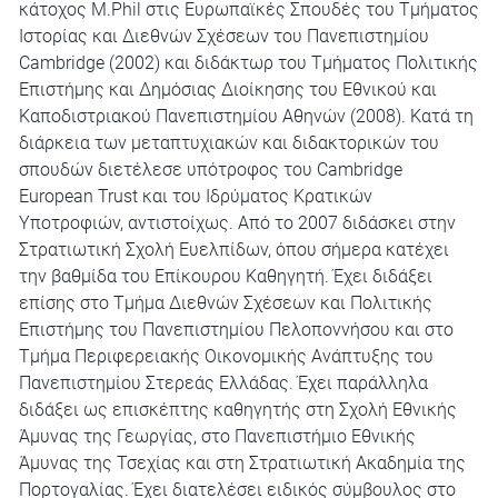
κάτοχος M.Phil στις Ευρωπαϊκές Σπουδές του Τμήματος
Ιστορίας και Διεθνών Σχέσεων του Πανεπιστημίου
Cambridge (2002) και διδάκτωρ του Τμήματος Πολιτικής
Επιστήμης και Δημόσιας Διοίκησης του Εθνικού και
Καποδιστριακού Πανεπιστημίου Αθηνών (2008). Κατά τη
διάρκεια των μεταπτυχιακών και διδακτορικών του
σπουδών διετέλεσε υπότροφος του Cambridge
European Trust και του Ιδρύματος Κρατικών
Υποτροφιών, αντιστοίχως. Από το 2007 διδάσκει στην
Στρατιωτική Σχολή Ευελπίδων, όπου σήμερα κατέχει
την βαθμίδα του Επίκουρου Καθηγητή. Έχει διδάξει
επίσης στο Τμήμα Διεθνών Σχέσεων και Πολιτικής
Επιστήμης του Πανεπιστημίου Πελοποννήσου και στο
Τμήμα Περιφερειακής Οικονομικής Ανάπτυξης του
Πανεπιστημίου Στερεάς Ελλάδας. Έχει παράλληλα
διδάξει ως επισκέπτης καθηγητής στη Σχολή Εθνικής
Άμυνας της Γεωργίας, στο Πανεπιστήμιο Εθνικής
Άμυνας της Τσεχίας και στη Στρατιωτική Ακαδημία της
Πορτογαλίας. Έχει διατελέσει ειδικός σύμβουλος στο