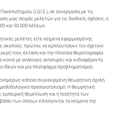
ανεπιστημίου (Ι.ΔΙ.Σ.), σε συνεργασία με τις
δοση μιας σειράς μελετών για τις διεθνείς σχέσεις, η
00 και 50.000 λέξεων.
ωρητικές μελέτες είτε κείμενα εφαρμοσμένης
ς σκοπούς: πρώτον, να εμπλουτίσουν τον σχετικό
 μικρή τους έκταση και την πλούσια θεματογραφία
ρο κοινό με ανάλογες ανησυχίες και ενδιαφέροντα.
ιο ιδεών και μια πλατφόρμα προβληματισμού.
μονομερώς κάποια συγκεκριμένη θεωρητική σχολή
 μεθοδολογικό προσανατολισμό. Η θεωρητική
ς εμπειρική θεμελίωση και η ποιότητα των
βάσει των οποίων επιλέγονται τα κείμενα της