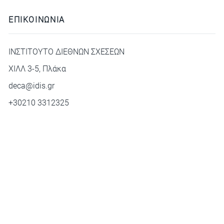
ΕΠΙΚΟΙΝΩΝΙΑ
ΙΝΣΤΙΤΟΥΤΟ ΔΙΕΘΝΩΝ ΣΧΕΣΕΩΝ
ΧΙΛΛ 3-5, Πλάκα
deca@idis.gr
+30210 3312325
© Copyright 2026. All rights reserved. Κατασκευάστηκε με
❤ από την
Bake My WP
Privacy Policy
Cookie Policy
Terms of Service