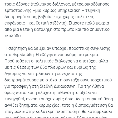
τρεις άξονες (πολιτικός διάλογος, μέτρα οικοδόμησης
εμπιστοσύνης –μια κυρίως υπηρεσιακή – τεχνική
διαπραγμάτευση, βεβαίως όχι χωρίς πολιτικές
εκφάνσεις– και θετική ατζέντα). Είμαστε πολύ μακριά
από μια θετική κατάληξη στο πρώτο και πιο σημαντικό
«καλάθι».
Η συζήτηση θα δείξει αν υπάρχει προοπτική σύγκλισης
στα θεμελιώδη. Η «Χάγη» είναι ακόμη πιο μακριά.
Προϋποθέτει ο πολιτικός διάλογος να αποτύχει, αλλά
με τις θέσεις των δύο πλευρών και κυρίως της
Αγκυρας να επιτρέπουν τη συνέχεια της
διαπραγμάτευσης με στόχο τη σύνταξη συνυποσχετικού
για προσφυγή στη διεθνή Δικαιοσύνη. Για την Αθήνα
όμως έστω και η ελάχιστη πιθανότητα αξίζει να
κυνηγηθεί, εννοείται όχι χωρίς όρια. Αν η τουρκική θέση
αγγίξει ζητήματα κυριαρχίας, τότε η διαπραγμάτευση θα
«παγώσει» στην καλύτερη περίπτωση ή θα καταρρεύσει
σε συνθήκες έντασης στη χειρότερη. Γι’ αυτό και είναι