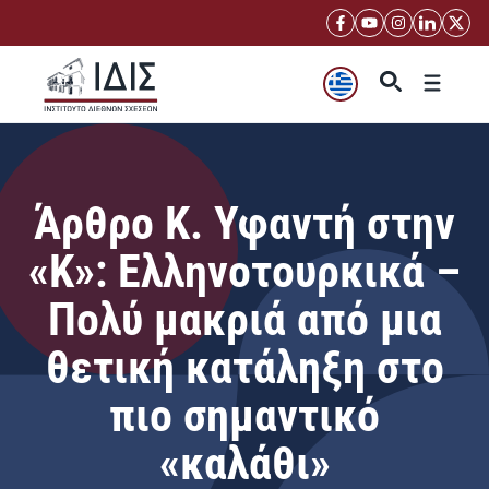
Μετάβαση
σε
περιεχόμενο
Μενού
Άρθρο Κ. Υφαντή στην
«Κ»: Ελληνοτουρκικά –
Πολύ μακριά από μια
θετική κατάληξη στο
πιο σημαντικό
«καλάθι»