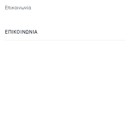
Επικοινωνία
ΕΠΙΚΟΙΝΩΝΙΑ
ΙΝΣΤΙΤΟΥΤΟ ΔΙΕΘΝΩΝ ΣΧΕΣΕΩΝ
ΧΙΛΛ 3-5, Πλάκα
deca@idis.gr
+30210 3312325