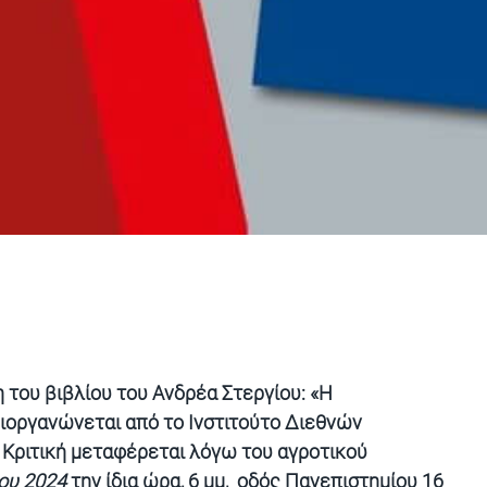
 του βιβλίου του
Ανδρέα Στεργίου
: «
Η
διοργανώνεται από το
Ινστιτούτο Διεθνών
 Κριτική
μεταφέρεται
λόγω του αγροτικού
ου 2024
την ίδια
ώρα, 6 μμ,
οδός Πανεπιστημίου 16