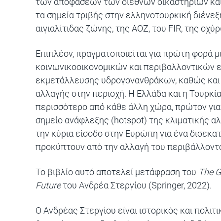
των αποφάσεων των διεθνών δικαστηρίων και 
τα σημεία τριβής στην ελληνοτουρκική διένεξη
αιγιαλίτιδας ζώνης, της ΑΟΖ, του FIR, της οχύ
Επιπλέον, πραγματοποιείται για πρώτη φορά μ
κοινωνικοοικονομικών και περιβαλλοντικών 
εκμετάλλευσης υδρογονανθράκων, καθώς και 
αλλαγής στην περιοχή. Η Ελλάδα και η Τουρκί
περισσότερο από κάθε άλλη χώρα, πρώτον γιατ
σημείο ανάφλεξης (hotspot) της κλιματικής α
την κύρια είσοδο στην Ευρώπη για ένα δισεκ
προκύπτουν από την αλλαγή του περιβάλλοντο
Το βιβλίο αυτό αποτελεί μετάφραση του
The G
Future
του Ανδρέα Στεργίου (Springer, 2022).
Ο Ανδρέας Στεργίου είναι ιστορικός και πολι