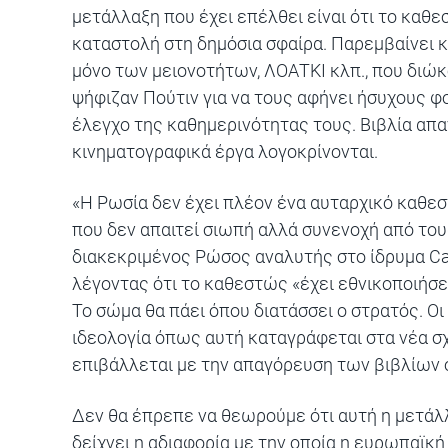
μετάλλαξη που έχει επέλθει είναι ότι το καθε
καταστολή στη δημόσια σφαίρα. Παρεμβαίνει κα
μόνο των μειονοτήτων, ΛΟΑΤΚΙ κλπ., που διώκ
ψήφιζαν Πούτιν για να τους αφήνει ήσυχους φο
έλεγχο της καθημερινότητας τους. Βιβλία απα
κινηματογραφικά έργα λογοκρίνονται.
«Η Ρωσία δεν έχει πλέον ένα αυταρχικό καθε
που δεν απαιτεί σιωπή αλλά συνενοχή από του
διακεκριμένος Ρώσος αναλυτής
στο ίδρυμα Ca
λέγοντας ότι το καθεστώς «έχει εθνικοποιήσε
Το σώμα θα πάει όπου διατάσσει ο στρατός. Ο
ιδεολογία όπως αυτή καταγράφεται στα νέα σχ
επιβάλλεται με την απαγόρευση των βιβλίων 
Δεν θα έπρεπε να θεωρούμε ότι αυτή η μετά
δείχνει η αδιαφορία με την οποία η ευρωπαϊκή