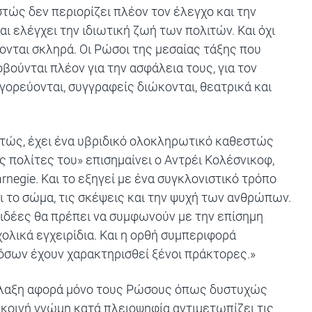
στώς δεν περιορίζει πλέον τον έλεγχο και την
ι ελέγχει την ιδιωτική ζωή των πολιτών. Και όχι
ονται σκληρά. Οι Ρώσοι της μεσαίας τάξης που
βούνται πλέον για την ασφάλεια τους, για τον
γορεύονται, συγγραφείς διώκονται, θεατρικά και
στώς, έχει ένα υβριδικό ολοκληρωτικό καθεστώς
ς πολίτες του» επισημαίνει ο Αντρέι Κολέσνικοφ,
rnegie
. Και το εξηγεί με ένα συγκλονιστικό τρόπο
ι το σώμα, τις σκέψεις και την ψυχή των ανθρώπων.
ι ιδέες θα πρέπει να συμφωνούν με την επίσημη
ολικά εγχειρίδια. Και η ορθή συμπεριφορά
όσων έχουν χαρακτηρισθεί ξένοι πράκτορες.»
λλαξη αφορά μόνο τους Ρώσους όπως δυστυχώς
 κοινή γνώμη κατά πλειοψηφία αντιμετωπίζει τις