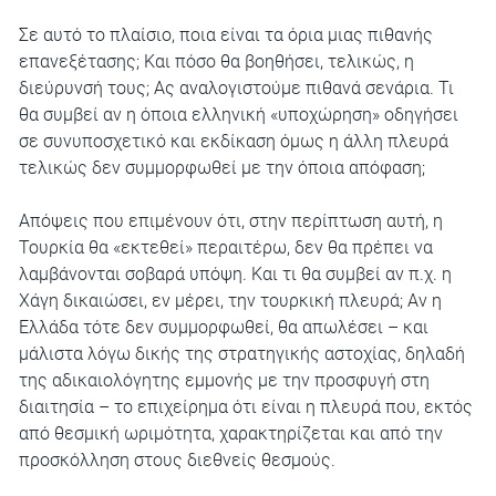
Σε αυτό το πλαίσιο, ποια είναι τα όρια μιας πιθανής
επανεξέτασης; Και πόσο θα βοηθήσει, τελικώς, η
διεύρυνσή τους; Ας αναλογιστούμε πιθανά σενάρια. Τι
θα συμβεί αν η όποια ελληνική «υποχώρηση» οδηγήσει
σε συνυποσχετικό και εκδίκαση όμως η άλλη πλευρά
τελικώς δεν συμμορφωθεί με την όποια απόφαση;
Απόψεις που επιμένουν ότι, στην περίπτωση αυτή, η
Τουρκία θα «εκτεθεί» περαιτέρω, δεν θα πρέπει να
λαμβάνονται σοβαρά υπόψη. Και τι θα συμβεί αν π.χ. η
Χάγη δικαιώσει, εν μέρει, την τουρκική πλευρά; Αν η
Ελλάδα τότε δεν συμμορφωθεί, θα απωλέσει – και
μάλιστα λόγω δικής της στρατηγικής αστοχίας, δηλαδή
της αδικαιολόγητης εμμονής με την προσφυγή στη
διαιτησία – το επιχείρημα ότι είναι η πλευρά που, εκτός
από θεσμική ωριμότητα, χαρακτηρίζεται και από την
προσκόλληση στους διεθνείς θεσμούς.