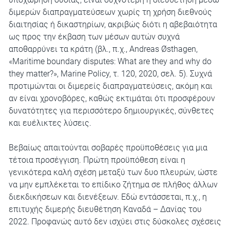
διμερών διαπραγματεύσεων χωρίς τη χρήση διεθνούς
διαιτησίας ή δικαστηρίων, ακριβώς διότι η αβεβαιότητα
ως προς την έκβαση των μέσων αυτών συχνά
αποθαρρύνει τα κράτη (βλ., π.χ., Andreas Østhagen,
«Maritime boundary disputes: What are they and why do
they matter?», Marine Policy, τ. 120, 2020, σελ. 5). Συχνά
προτιμώνται οι διμερείς διαπραγματεύσεις, ακόμη και
αν είναι χρονοβόρες, καθώς εκτιμάται ότι προσφέρουν
δυνατότητες για περισσότερο δημιουργικές, σύνθετες
και ευέλικτες λύσεις.
Βεβαίως απαιτούνται σοβαρές προϋποθέσεις για μια
τέτοια προσέγγιση. Πρώτη προϋπόθεση είναι η
γενικότερα καλή σχέση μεταξύ των δυο πλευρών, ώστε
να μην εμπλέκεται το επίδικο ζήτημα σε πλήθος άλλων
διεκδικήσεων και διενέξεων. Εδώ εντάσσεται, π.χ., η
επιτυχής διμερής διευθέτηση Καναδά – Δανίας του
2022. Προφανώς αυτό δεν ισχύει στις δύσκολες σχέσεις