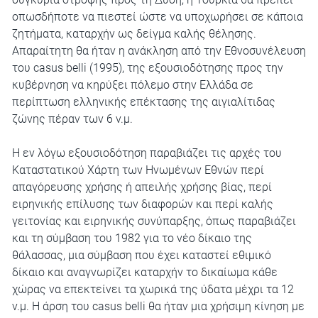
οπωσδήποτε να πιεστεί ώστε να υποχωρήσει σε κάποια
ζητήματα, καταρχήν ως δείγμα καλής θέλησης.
Απαραίτητη θα ήταν η ανάκληση από την Εθνοσυνέλευση
του casus belli (1995), της εξουσιοδότησης προς την
κυβέρνηση να κηρύξει πόλεμο στην Ελλάδα σε
περίπτωση ελληνικής επέκτασης της αιγιαλίτιδας
ζώνης πέραν των 6 ν.μ.
Η εν λόγω εξουσιοδότηση παραβιάζει τις αρχές του
Καταστατικού Χάρτη των Ηνωμένων Εθνών περί
απαγόρευσης χρήσης ή απειλής χρήσης βίας, περί
ειρηνικής επίλυσης των διαφορών και περί καλής
γειτονίας και ειρηνικής συνύπαρξης, όπως παραβιάζει
και τη σύμβαση του 1982 για το νέο δίκαιο της
θάλασσας, μια σύμβαση που έχει καταστεί εθιμικό
δίκαιο και αναγνωρίζει καταρχήν το δικαίωμα κάθε
χώρας να επεκτείνει τα χωρικά της ύδατα μέχρι τα 12
ν.μ. Η άρση του casus belli θα ήταν μια χρήσιμη κίνηση με