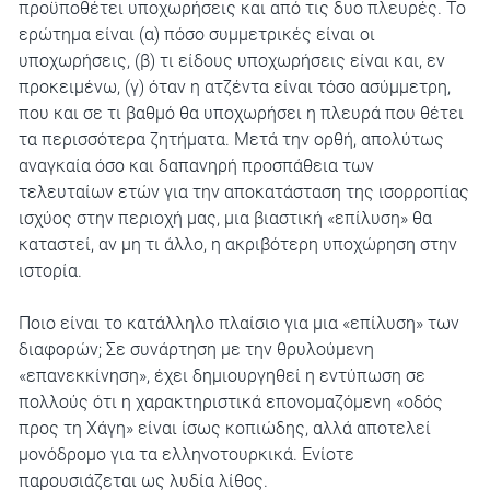
προϋποθέτει υποχωρήσεις και από τις δυο πλευρές. Το
ερώτημα είναι (α) πόσο συμμετρικές είναι οι
υποχωρήσεις, (β) τι είδους υποχωρήσεις είναι και, εν
προκειμένω, (γ) όταν η ατζέντα είναι τόσο ασύμμετρη,
που και σε τι βαθμό θα υποχωρήσει η πλευρά που θέτει
τα περισσότερα ζητήματα. Μετά την ορθή, απολύτως
αναγκαία όσο και δαπανηρή προσπάθεια των
τελευταίων ετών για την αποκατάσταση της ισορροπίας
ισχύος στην περιοχή μας, μια βιαστική «επίλυση» θα
καταστεί, αν μη τι άλλο, η ακριβότερη υποχώρηση στην
ιστορία.
Ποιο είναι το κατάλληλο πλαίσιο για μια «επίλυση» των
διαφορών; Σε συνάρτηση με την θρυλούμενη
«επανεκκίνηση», έχει δημιουργηθεί η εντύπωση σε
πολλούς ότι η χαρακτηριστικά επονομαζόμενη «οδός
προς τη Χάγη» είναι ίσως κοπιώδης, αλλά αποτελεί
μονόδρομο για τα ελληνοτουρκικά. Ενίοτε
παρουσιάζεται ως λυδία λίθος.