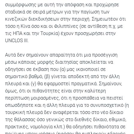
συμμόρφωσης με αυτή την απόφαση και προχώρησε
σταδιακά σε σειρά μέτρων για την παγίωση των
κινεζικών διεκδικήσεων στην περιοχή. Σημειωτέον ότι
τόσο η Κίνα όσο και οι Φιλιππίνες (σε αντίθεση π.χ. με
τις ΗΠΑ και την Τουρκία) έχουν προσχωρήσει στην
UNCLOS III.
Αυτά δεν σημαίνουν απαραίτητα ότι μια προσέγγιση
μέσω κάποιας μορφής διαιτησίας αποκλείεται να
οδηγήσει σε έκβαση που (α) μας ικανοποιεί σε
σημαντικό βαθμό, (β) γίνεται αποδεκτή από την άλλη
πλευρά και (γ) θα εφαρμοστεί πραγματικά. Σημαίνουν,
όμως, ότι οι πιθανότητες είναι στην καλύτερη
περίπτωση μοιρασμένες, ότι η προσπάθεια να πειστεί
οπωσδήποτε και η άλλη πλευρά για το συνυποσχετικό (η
τουρκική πλευρά δεν αναφέρεται τόσο στο νέο δίκαιο
της θάλασσας όσο γενικώς στο διεθνές δίκαιο, εθιμικό,
πρακτικές, νομολογία κλπ.) θα οδηγήσει πιθανότατα σε
πρώϊμες υποχωρήσεις (εφόσον θα εμπλακούν εξαρχής