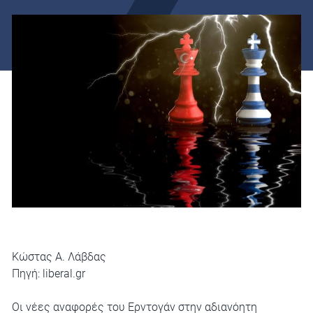
Κώστας Α. Λάβδας
Πηγή:
liberal.gr
Οι νέες αναφορές του Ερντογάν στην αδιανόητη