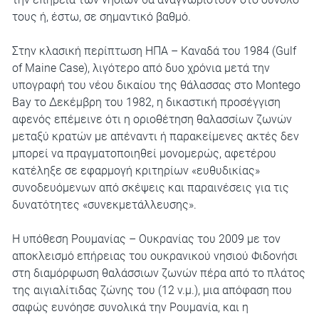
τους ή, έστω, σε σημαντικό βαθμό.
Στην κλασική περίπτωση ΗΠΑ – Καναδά του 1984 (Gulf
of Maine Case), λιγότερο από δυο χρόνια μετά την
υπογραφή του νέου δικαίου της θάλασσας στο Montego
Bay το Δεκέμβρη του 1982, η δικαστική προσέγγιση
αφενός επέμεινε ότι η οριοθέτηση θαλασσίων ζωνών
μεταξύ κρατών με απέναντι ή παρακείμενες ακτές δεν
μπορεί να πραγματοποιηθεί μονομερώς, αφετέρου
κατέληξε σε εφαρμογή κριτηρίων «ευθυδικίας»
συνοδευόμενων από σκέψεις και παραινέσεις για τις
δυνατότητες «συνεκμετάλλευσης».
Η υπόθεση Ρουμανίας – Ουκρανίας του 2009 με τον
αποκλεισμό επήρειας του ουκρανικού νησιού Φιδονήσι
στη διαμόρφωση θαλάσσιων ζωνών πέρα από το πλάτος
της αιγιαλίτιδας ζώνης του (12 ν.μ.), μια απόφαση που
σαφώς ευνόησε συνολικά την Ρουμανία, και η