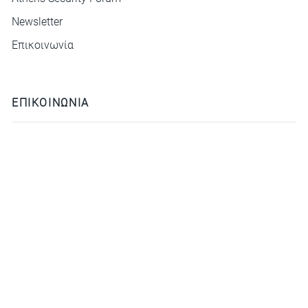
Newsletter
Επικοινωνία
ΕΠΙΚΟΙΝΩΝΙΑ
ΙΝΣΤΙΤΟΥΤΟ ΔΙΕΘΝΩΝ ΣΧΕΣΕΩΝ
ΧΙΛΛ 3-5, Πλάκα
deca@idis.gr
+30210 3312325