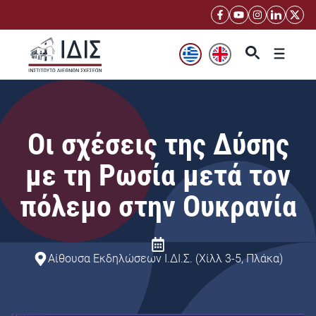
Μετάβαση
σε
περιεχόμενο
Μενού
Οι σχέσεις της Δύσης
με τη Ρωσία μετά τον
πόλεμο στην Ουκρανία
Αίθουσα Εκδηλώσεων Ι.ΔΙ.Σ. (Χίλλ 3-5, Πλάκα)