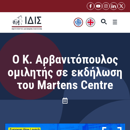
Μετάβαση
σε
περιεχόμενο
Μενού
Ο Κ. Αρβανιτόπουλος
ομιλητής σε εκδήλωση
του Martens Centre