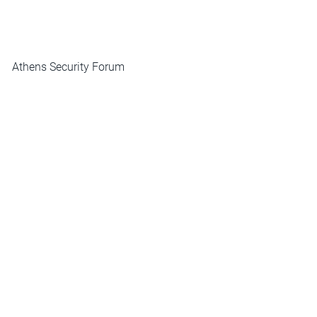
ΜΕΝΟΥ
Athens Security Forum
Newsletter
Επικοινωνία
ΕΠΙΚΟΙΝΩΝΙΑ
ΙΝΣΤΙΤΟΥΤΟ ΔΙΕΘΝΩΝ ΣΧΕΣΕΩΝ
ΧΙΛΛ 3-5, Πλάκα
deca@idis.gr
+30210 3312325